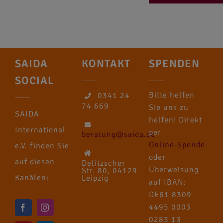
SAIDA
KONTAKT
SPENDEN
SOCIAL
Bitte helfen
0341 24
74 669
Sie uns zu
SAIDA
helfen! Direkt
International
per
beratung@saida.de
Online-Spende
e.V. finden Sie
oder
auf diesen
Delitzscher
Überweisung
Str. 80, 04129
Kanälen:
Leipzig
auf IBAN:
DE61 8309
4495 0003
0283 13