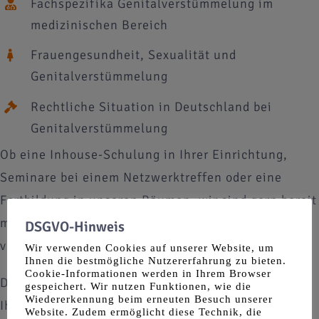
Fachspezifika Genitalverstümmelung im
medizinischen Bereich
Frauengesundheit, Sexualität und
Genitalverstümmelung
Rechtliche Situation in Deutschland bei
Genitalverstümmelung
Ob eine Inhouse-Schulung in Ihrer Einrichtung,
Seminare bei einem Netzwerktreffen oder eine
Fortbildung in unseren Räumen, wir sind gern bereit
mit Ihnen einen entsprechenden Termin zu
DSGVO-Hinweis
vereinbaren.
Wir verwenden Cookies auf unserer Website, um
Ihnen die bestmögliche Nutzererfahrung zu bieten.
Cookie-Informationen werden in Ihrem Browser
Die Gruppengröße besprechen wir individuell mit
gespeichert. Wir nutzen Funktionen, wie die
Wiedererkennung beim erneuten Besuch unserer
Ihnen. Planen Sie idealerweise einen zeitlichen
Website. Zudem ermöglicht diese Technik, die