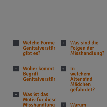
schweren
Menschenrechtsverletzung:
Welche Formen der
Was sind die
Genitalverstümmelung
Folgen der
gibt es?
Misshandlung?
Woher kommt der
In
Begriff
welchem
Genitalverstümmelung?
Alter sind
Mädchen
gefährdet?
Was ist das
Motiv für diese
Misshandlung?
Warum